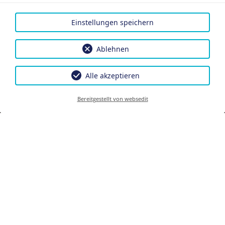
Einstellungen speichern
Ablehnen
Alle akzeptieren
Bereitgestellt von websedit
WILLKOMMEN BEI FAMILY ÖTZTAL
– GEMEINSAM UNVERGESSLICHE
MOMENTE ERLEBEN
Sucht ihr einen Ort, an dem Kinderlachen zum Urlaub