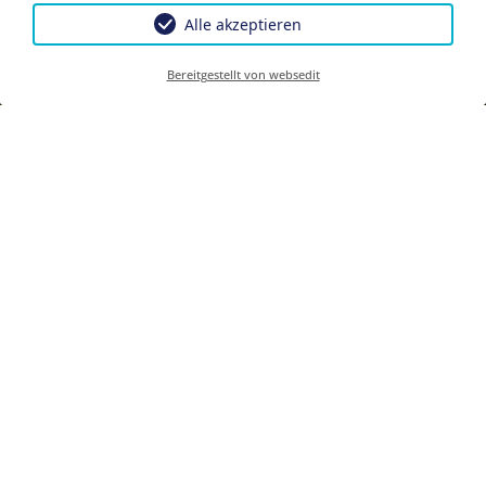
Alle akzeptieren
Bereitgestellt von websedit
IMPRESSUM
Für den Inhalt verantwortlich
Design & Umsetzung
easybooking
zadego GmbH
www.easybooking.eu
Anton-Melzer-Straße 10
6020 Innsbruck - Austria